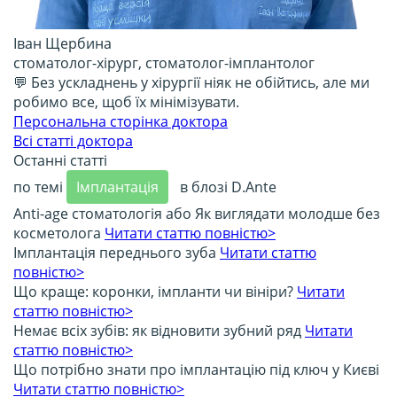
Іван Щербина
стоматолог-хірург, стоматолог-імплантолог
💬 Без ускладнень у хірургії ніяк не обійтись, але ми
робимо все, щоб їх мінімізувати.
Персональна сторінка доктора
Всі статті доктора
Останні статті
по темі
Імплантація
в блозі D.Ante
Anti-age стоматологія або Як виглядати молодше без
косметолога
Читати статтю повністю>
Імплантація переднього зуба
Читати статтю
повністю>
Що краще: коронки, імпланти чи вініри?
Читати
статтю повністю>
Немає всіх зубів: як відновити зубний ряд
Читати
статтю повністю>
Що потрібно знати про імплантацію під ключ у Києві
Читати статтю повністю>