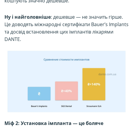
коштують значно дешевше.
Ну і найголовніше
: дешевше — не значить гірше.
Це доводять міжнародні сертифікати Bauer’s Implants
та досвід встановлення цих імплантів лікарями
DANTE.
* порівняння вартості українських зубних
імплантів Bauer’s Implants та
швейцарських аналогів
Міф 2: Установка імпланта — це боляче