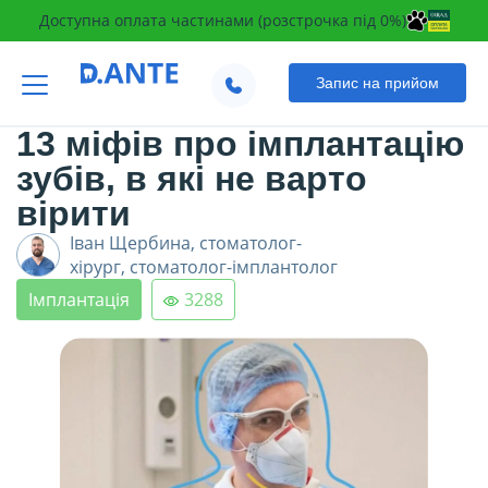
Доступна оплата частинами (розстрочка під 0%)
Запис на прийом
Оновлено:
03.12.2025
13 міфів про імплантацію
зубів, в які не варто
вірити
Іван Щербина,
стоматолог-
хірург, стоматолог-імплантолог
Імплантація
3288