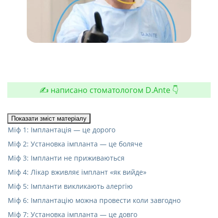
✍️ написано стоматологом D.Ante 👇
Показати зміст матеріалу
Міф 1: Імплантація — це дорого
Міф 2: Установка імпланта — це боляче
Міф 3: Імпланти не приживаються
Міф 4: Лікар вживляє імплант «як вийде»
Міф 5: Імпланти викликають алергію
Міф 6: Імплантацію можна провести коли завгодно
Міф 7: Установка імпланта — це довго