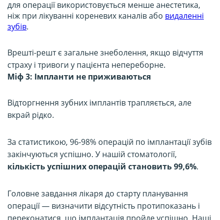
для операції використовується менше анестетика,
ніж при лікуванні кореневих каналів або
видаленні
зубів
.
Врешті-решт є загальне знеболення, якщо відчуття
страху і тривоги у пацієнта непереборне.
Міф 3: Імпланти не приживаються
Відторгнення зубних імплантів трапляється, але
вкрай рідко.
За статистикою, 96-98% операцій по імплантації зубів
закінчуються успішно. У нашій стоматології,
кількість успішних операцій становить 99,6%
.
Головне завдання лікаря до старту планування
операції — визначити відсутність протипоказань і
переконатися, що імплантація пройде успішно. Наші