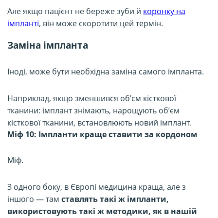
Але якщо пацієнт не береже зуби й
коронку на
імпланті
, він може скоротити цей термін.
Заміна імпланта
Іноді, може бути необхідна заміна самого імпланта.
Наприклад, якщо зменшився обʼєм кісткової
тканини: імплант знімають, нарощують обʼєм
кісткової тканини, встановлюють новий імплант.
Міф 10: Імпланти краще ставити за кордоном
Міф.
З одного боку, в Європі медицина краща, але з
іншого — там
ставлять такі ж імпланти,
використовують такі ж методики, як в нашій