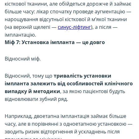
кісткової тканини, але обійдеться дорожче й займає
більше часу: лікар спочатку проведе аугментацію —
нарощування відсутньої кісткової й м’якої тканини
(на верхній щелепі —
синус-ліфтинг
), а після —
імплантацію.
Міф 7: Установка імпланта — це довго
Відносний міф.
Відносний, тому що
тривалість установки
імпланта залежить від особливостей клінічного
випадку й методики
, за якою пацієнтові будуть
відновлювати зубний ряд.
Наприклад, двоетапна імплантація займає більше
часу, але в порівнянні з одноетапною установкою —
зводить ризик відторгнення й ускладнень після