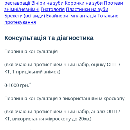
реставрації
Вініри на зуби
Коронки на зуби
Протези
знімні/незнімні
Гнатологія
Пластинки на зуби
Брекети (всі види)
Елайнери
Імплантація
Тотальне
протезування
Консультація та діагностика
Первинна консультація
(включаючи протиепідемічний набір, оцінку ОПТГ/
КТ, 1 прицільний знімок)
*
0-1000 грн.
Первинна консультація з використанням мікроскопу
(включаючи протиепідемічний набір, аналіз ОПТГ/
КТ, використання мікроскопу до 20хв.)