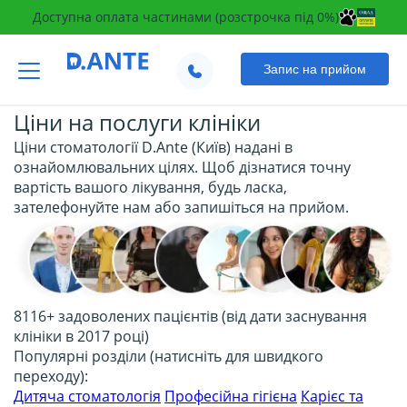
Доступна оплата частинами (розстрочка під 0%)
Запис на прийом
чесність
100%
гарантія на роботу
прозорість
0
прихованих платежів
Ціни на послуги клініки
Ціни стоматології D.Ante (Київ) надані в
ознайомлювальних цілях. Щоб дізнатися точну
вартість вашого лікування, будь ласка,
зателефонуйте нам або запишіться на прийом.
8116+ задоволених пацієнтів
(від дати заснування
клініки в 2017 році)
Популярні розділи (натисніть для швидкого
переходу):
Дитяча стоматологія
Професійна гігієна
Карієс та