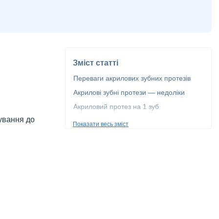
Зміст статті
Переваги акрилових зубних протезів
Акрилові зубні протези — недоліки
Акриловий протез на 1 зуб
тування до
Що краще: акриловий чи нейлоновий
Показати весь зміст
протез?
Встановлення акрилового зубного
протеза: запишіться на прийом