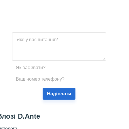
Надіслати
блозі D.Ante
метолога