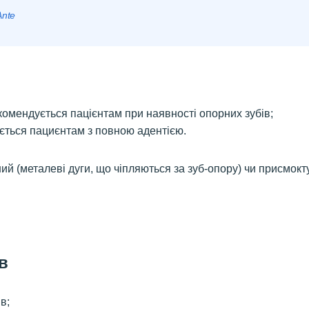
Ante
екомендується пацієнтам при наявності опорних зубів;
ується пациєнтам з повною адентією.
ний (металеві дуги, що чіпляються за зуб-опору) чи присмок
в
в;