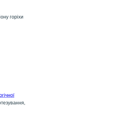
ону горіхи
гічної
отезування,