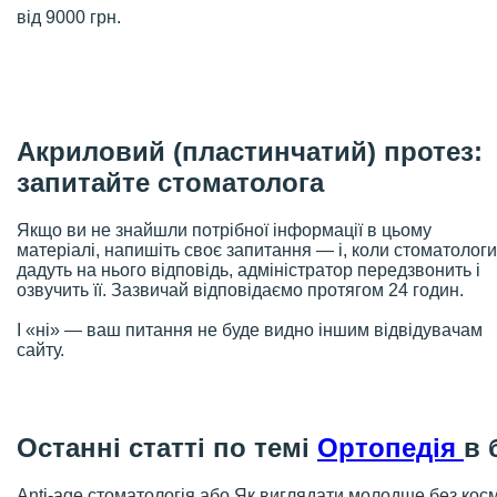
від 9000 грн.
Акриловий (пластинчатий) протез:
запитайте стоматолога
Якщо ви не знайшли потрібної інформації в цьому
матеріалі, напишіть своє запитання — і, коли стоматологи
дадуть на нього відповідь, адміністратор передзвонить і
озвучить її. Зазвичай відповідаємо протягом 24 годин.
І «ні» — ваш питання не буде видно іншим відвідувачам
сайту.
Останні статті
по темі
Ортопедія
в 
Anti-age стоматологія або Як виглядати молодше без кос