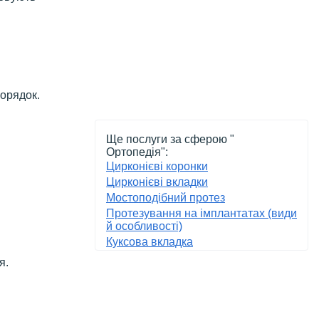
порядок.
Ще послуги за сферою "
Ортопедія":
Цирконієві коронки
Цирконієві вкладки
Мостоподібний протез
Протезування на імплантатах (види
й особливості)
Куксова вкладка
я.