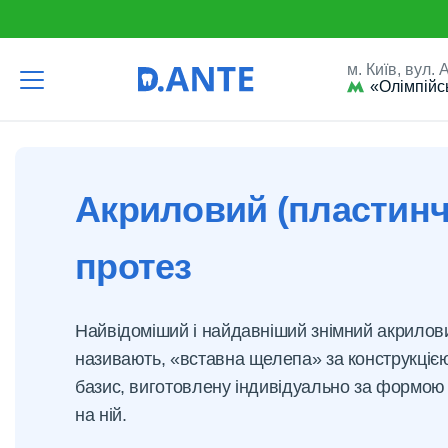
м. Київ, вул.
«Олімпійс
D.Ante
Протезування зубів
Знімні зубні протези: бю
Акриловий (пластинч
протез
Найвідоміший і найдавніший знімний акрилови
називають, «вставна щелепа» за конструкціє
базис, виготовлену індивідуально за формою
на ній.