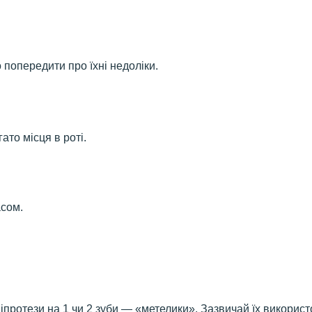
 попередити про їхні недоліки.
ато місця в роті.
асом.
ніпротези на 1 чи 2 зуби — «метелики». Зазвичай їх викорис