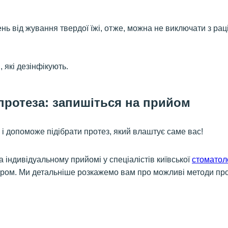
ь від жування твердої їжі, отже, можна не виключати з раці
 які дезінфікують.
протеза: запишіться на прийом
и і допоможе підібрати протез, який влаштує саме вас!
а індивідуальному прийомі у спеціалістів київської
стоматоло
ром. Ми детальніше розкажемо вам про можливі методи пр