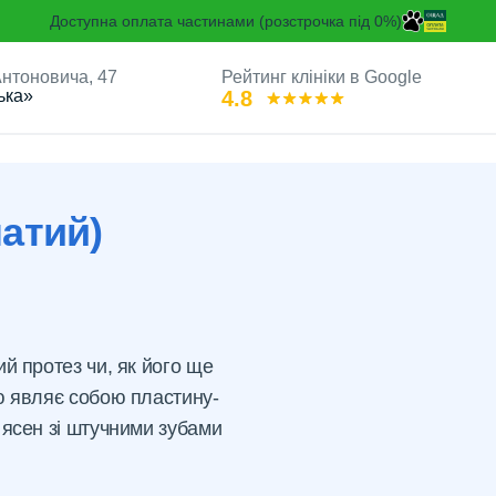
Доступна оплата частинами (розстрочка під 0%)
 Антоновича, 47
Рейтинг клініки в Google
ька»
4.8
гельні, нейлонові, акрилові
Акриловий (пластинчатий) пр
атий)
й протез чи, як його ще
ю являє собою пластину-
 ясен зі штучними зубами