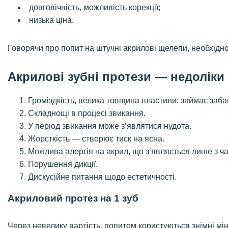
довговічність, можливість корекції;
низька ціна.
Говорячи про попит на штучні акрилові щелепи, необхідно
Акрилові зубні протези — недоліки
Громіздкість, велика товщина пластини: займає забаг
Складнощі в процесі звикання.
У період звикання може з’являтися нудота.
Жорсткість — створює тиск на ясна.
Можлива алергія на акрил, що з’являється лише з ч
Порушення дикції.
Дискусійне питання щодо естетичності.
Акриловий протез на 1 зуб
Через невелику вартість, попитом користуються знімні мі