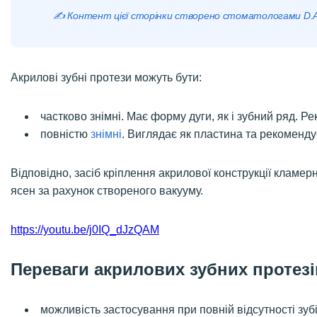
✍️ Контент цієї сторінки створено стоматологами D.
Акрилові зубні протези можуть бути:
частково знімні. Має форму дуги, як і зубний ряд. Р
повністю
знімні
. Виглядає як пластина та рекоменд
Відповідно, засіб кріплення акрилової конструкції кламер
ясен за рахунок створеного вакууму.
https://youtu.be/j0IQ_dJzQAM
Переваги акрилових зубних протезі
можливість застосування при повній відсутності зубі