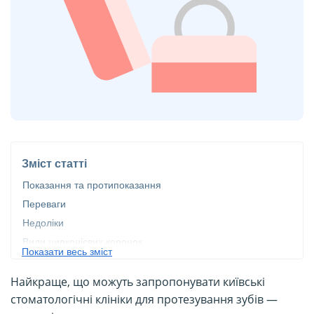
Зміст статті
Показання та протипоказання
Переваги
Недоліки
Види цирконієвих коронок
Показати весь зміст
На передні зуби
Найкраще, що можуть запропонувати київські
Чи варто ставити на жувальні (бокові) зуби?
стоматологічні клініки для протезування зубів —
Як проходить встановлення цирконієвих коронок