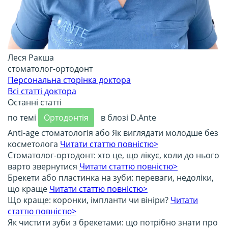
Леся Ракша
стоматолог-ортодонт
Персональна сторінка доктора
Всі статті доктора
Останні статті
по темі
Ортодонтія
в блозі D.Ante
Anti-age стоматологія або Як виглядати молодше без
косметолога
Читати статтю повністю>
Стоматолог-ортодонт: хто це, що лікує, коли до нього
варто звернутися
Читати статтю повністю>
Брекети або пластинка на зуби: переваги, недоліки,
що краще
Читати статтю повністю>
Що краще: коронки, імпланти чи вініри?
Читати
статтю повністю>
Як чистити зуби з брекетами: що потрібно знати про