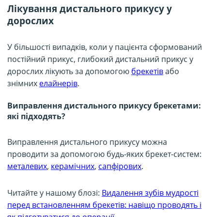
Лікування дистального прикусу у
дорослих
У більшості випадків, коли у пацієнта сформований
постійний прикус, глибокий дистальний прикус у
дорослих лікують за допомогою
брекетів
або
знімних
елайнерів
.
Виправлення дистального прикусу брекетами:
які підходять?
Виправлення дистального прикусу можна
проводити за допомогою будь-яких брекет-систем:
металевих
,
керамічних
,
сапфірових
.
Читайте у нашому блозі:
Видалення зубів мудрості
перед встановленням брекетів: навіщо проводять і
як підготуватися до операції