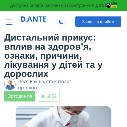
Доступна оплата частинами (розстрочка під 0%)
Запис на прийом
Оновлено:
27.11.2023
Дистальний прикус:
вплив на здоров’я,
ознаки, причини,
лікування у дітей та у
дорослих
Леся Ракша,
стоматолог-
ортодонт
Ортодонтія
6852