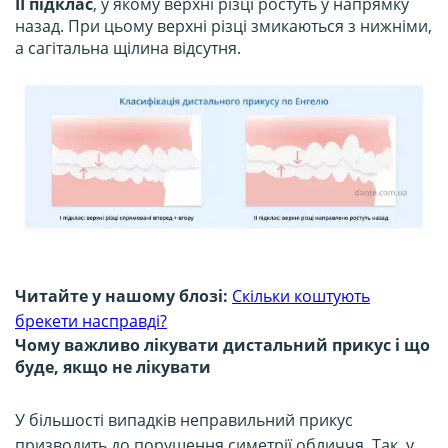
II підклас
, у якому верхні різці ростуть у напрямку
назад. При цьому верхні різці змикаються з нижніми,
а сагітальна щілина відсутня.
Читайте у нашому блозі:
Скільки коштують
брекети насправді?
Чому важливо лікувати дистальний прикус і що
буде, якщо не лікувати
У більшості випадків неправильний прикус
призводить до порушення симетрії обличчя. Так, у