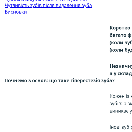
Чутливість зубів після видалення зуба
Висновки
Коротко 
багато ф
(коли зу
(коли бу
Незначну
а у скла
Почнемо з основ: що таке гіперестезія зуба?
Кожен із 
зубів: рі
виникає у
Іноді зуб