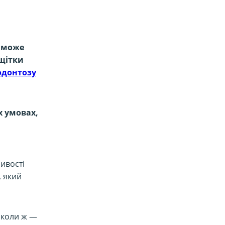
в може
 щітки
одонтозу
х умовах,
ливості
, який
інколи ж —