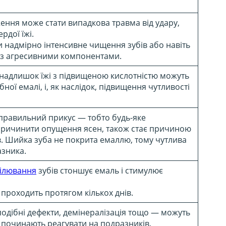
ння може стати випадкова травма від удару,
рдої їжі.
надмірно інтенсивне чищення зубів або навіть
 з агресивними компонентами.
о надлишок їжі з підвищеною кислотністю можуть
ої емалі, і, як наслідок, підвищення чутливості
еправильний прикус — тобто будь-яке
причинити опущення ясен, також стає причиною
в. Шийка зуба не покрита емаллю, тому чутлива
азника.
ілювання
зубів стоншує емаль і стимулює
 проходить протягом кількох днів.
оподібні дефекти, демінералізація тощо — можуть
и починають реагувати на подразників.