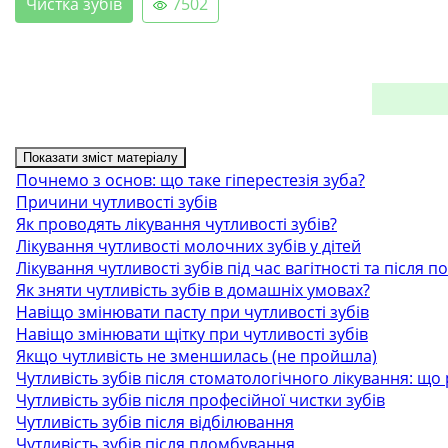
Чистка зубів
7502
Показати зміст матеріалу
Почнемо з основ: що таке гіперестезія зуба?
Причини чутливості зубів
Як проводять лікування чутливості зубів?
Лікування чутливості молочних зубів у дітей
Лікування чутливості зубів під час вагітності та після п
Як зняти чутливість зубів в домашніх умовах?
Навіщо змінювати пасту при чутливості зубів
Навіщо змінювати щітку при чутливості зубів
Якщо чутливість не зменшилась (не пройшла)
Чутливість зубів після стоматологічного лікування: що 
Чутливість зубів після професійної чистки зубів
Чутливість зубів після відбілювання
Чутливість зубів після пломбування