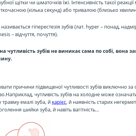
зубної щітки чи шматочків їжі. Інтенсивність такої реакції
ткочасною (кілька секунд) або тривалою (близько хвилин
називається гіперестезія зубів (лат. hyper – понад, надмі
hesis – відчуття, почуття).
а чутливість зубів не виникає сама по собі, вона з
чину.
увати причини підвищеної чутливості зубів виключно за
о.Наприклад, чутливість зубів на холодне може означат
 травму емалі зуба, й
карієс
, й наявність старих негерме
оголення шийки зуба, й навіть вагітність…