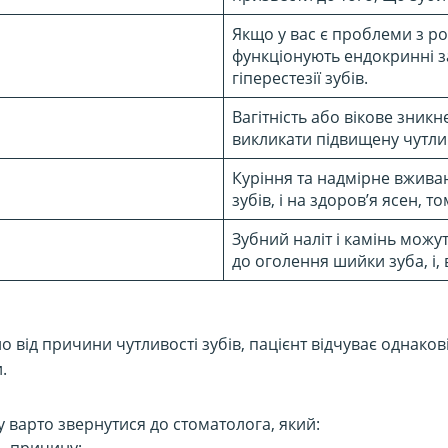
Якщо у вас є проблеми з р
функціонують ендокринні з
гіперестезії зубів.
Вагітність або вікове зни
викликати підвищену чутлив
Куріння та надмірне вжива
зубів, і на здоров’я ясен, 
Зубний наліт і камінь мож
до оголення шийки зуба, і, в
 від причини чутливості зубів, пацієнт відчуває однаков
.
 варто звернутися до стоматолога, який: