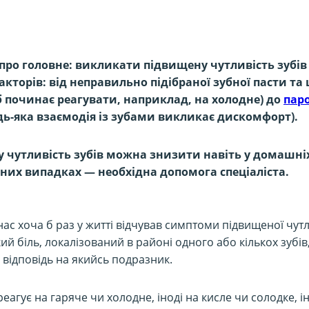
про головне: викликати підвищену чутливість зубі
акторів: від неправильно підібраної зубної пасти та
б починає реагувати, наприклад, на холодне) до
пар
дь-яка взаємодія із зубами викликає дискомфорт).
 чутливість зубів можна знизити навіть у домашні
дних випадках — необхідна допомога спеціаліста.
нас хоча б раз у житті відчував симптоми підвищеної чут
зкий біль, локалізований в районі одного або кількох зубів
 відповідь на якийсь подразник.
 реагує на гаряче чи холодне, іноді на кисле чи солодке, 