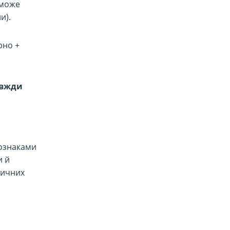
 може
и).
рно +
авжди
 ознаками
и й
тичних