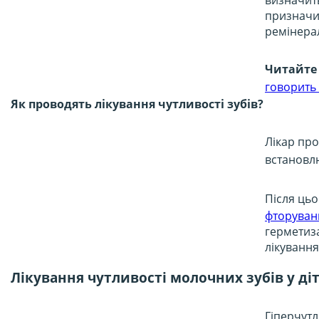
визначит
призначи
ремінерал
Читайте 
говорить 
Як проводять лікування чутливості зубів?
Лікар про
встановлю
Після цьо
фторуван
герметиза
лікування
Лікування чутливості молочних зубів у ді
Гіперчутл