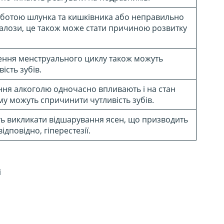
оботою шлунка та кишківника або неправильно
алози, це також може стати причиною розвитку
кнення менструального циклу також можуть
ість зубів.
ння алкоголю одночасно впливають і на стан
тому можуть спричинити чутливість зубів.
уть викликати відшарування ясен, що призводить
ідповідно, гіперестезії.
і