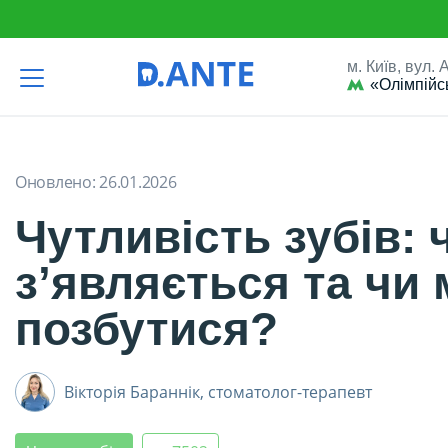
м. Київ, вул.
«Олімпійс
D.Ante
Чистка зубів
Чутливість зубів: чому зʼявляється та чи
Оновлено:
26.01.2026
Чутливість зубів: 
зʼявляється та чи
позбутися?
Вікторія Бараннік,
стоматолог-терапевт