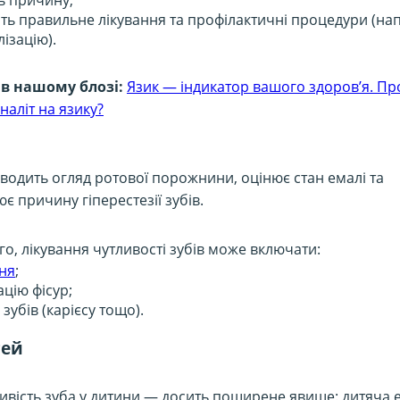
ь причину;
ть правильне лікування та профілактичні процедури (на
ізацію).
в нашому блозі:
Язик — індикатор вашого здоров’я. Пр
наліт на язику?
водить огляд ротової порожнини, оцінює стан емалі та
є причину гіперестезії зубів.
го, лікування чутливості зубів може включати:
ня
;
цію фісур;
 зубів (карієсу тощо).
тей
ивість зуба у дитини — досить поширене явище: дитяча 