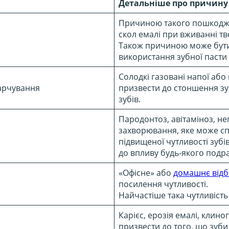
Детальніше про причину
Причиною такого пошкодже
скол емалі при вживанні тве
Також причиною може бути 
використання зубної пасти
Солодкі газовані напої аб
арчування
призвести до стоншення зубн
зубів.
Пародонтоз, авітаміноз, н
захворювання, яке може с
підвищеної чутливості зубі
до впливу будь-якого подр
«Офісне» або
домашнє відб
посилення чутливості.
Найчастіше така чутливість
Карієс, ерозія емалі, клин
призвести до того, що зуб