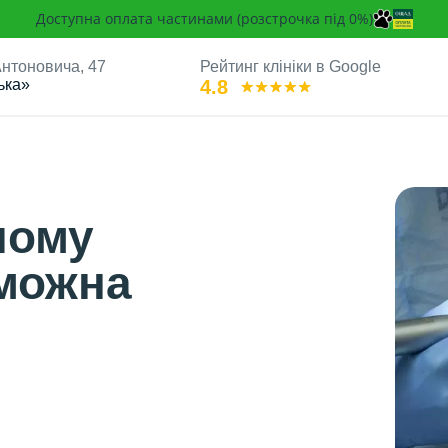
Доступна оплата частинами (розстрочка під 0%)
 Антоновича, 47
Рейтинг клініки в Google
ька»
4.8
 можна позбутися?
чому
 можна