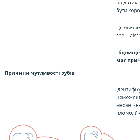
на дотик 
бути коро
Це явище 
грец. aist
Підвищен
має при
Причини чутливості зубів
Ідентифік
неможлив
механічну
пломб, й 