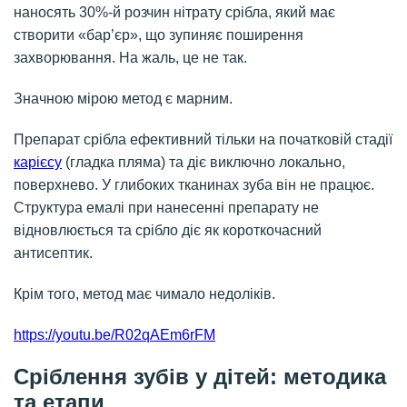
наносять 30%-й розчин нітрату срібла, який має
створити «бар’єр», що зупиняє поширення
захворювання. На жаль, це не так.
Значною мірою метод є марним.
Препарат срібла ефективний тільки на початковій стадії
карієсу
(гладка пляма) та діє виключно локально,
поверхнево. У глибоких тканинах зуба він не працює.
Структура емалі при нанесенні препарату не
відновлюється та срібло діє як короткочасний
антисептик.
Крім того, метод має чимало недоліків.
https://youtu.be/R02qAEm6rFM
Сріблення зубів у дітей: методика
та етапи