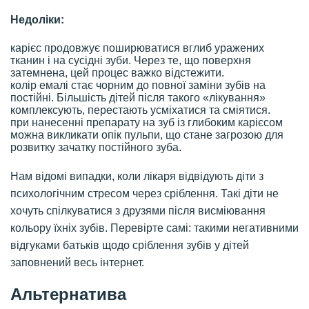
Недоліки:
карієс продовжує поширюватися вглиб уражених
тканин і на сусідні зуби. Через те, що поверхня
затемнена, цей процес важко відстежити.
колір емалі стає чорним до повної заміни зубів на
постійні. Більшість дітей після такого «лікування»
комплексують, перестають усміхатися та сміятися.
при нанесенні препарату на зуб із глибоким карієсом
можна викликати опік пульпи, що стане загрозою для
розвитку зачатку постійного зуба.
Нам відомі випадки, коли лікаря відвідують діти з
психологічним стресом через сріблення. Такі діти не
хочуть спілкуватися з друзями після висміювання
кольору їхніх зубів. Перевірте самі: такими негативними
відгуками батьків щодо сріблення зубів у дітей
заповнений весь інтернет.
Альтернатива