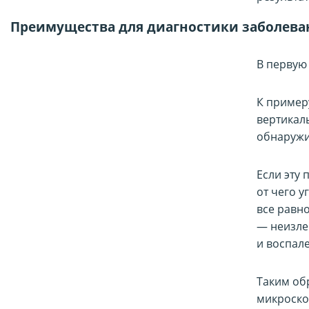
Преимущества для диагностики заболева
В первую
К пример
вертикал
обнаружи
Если эту
от чего у
все равн
— неизле
и воспал
Таким об
микроско