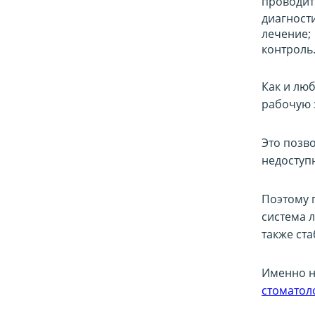
проводит
диагности
лечение;
контроль
Как и лю
рабочую з
Это позв
недоступ
Поэтому г
система л
также ст
Именно н
стоматол