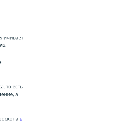
еличивает
ях.
е
, то есть
чение, а
роскопа
в