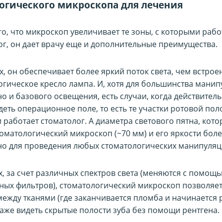
гического микроскопа для лечения
о, что микроскоп увеличивает те зоны, с которыми рабо
ог, он дает врачу еще и дополнительные преимущества.
, он обеспечивает более яркий поток света, чем встрое
огическое кресло лампа. И, хотя для большинства мани
о и базового освещения, есть случаи, когда действител
еть операционное поле, то есть те участки ротовой поло
работает стоматолог. А диаметра светового пятна, кото
томатологический микроскоп (~70 мм) и его яркости бол
но для проведения любых стоматологических манипуляц
х, за счет различных спектров света (меняются с помощ
ных фильтров), стоматологический микроскоп позволяет
между тканями (где заканчивается пломба и начинается 
даже видеть скрытые полости зуба без помощи рентгена.