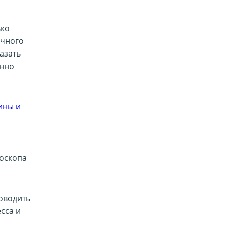
ько
очного
азать
енно
ины и
оскопа
роводить
сса и