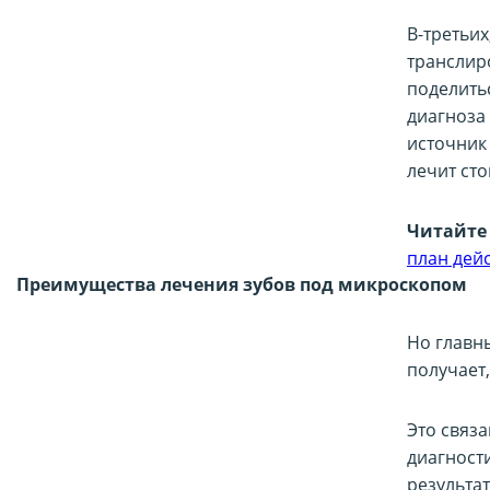
В-третьи
транслир
поделить
диагноза 
источник
лечит сто
Читайте 
план дей
Преимущества лечения зубов под микроскопом
Но главн
получает,
Это связ
диагности
результа