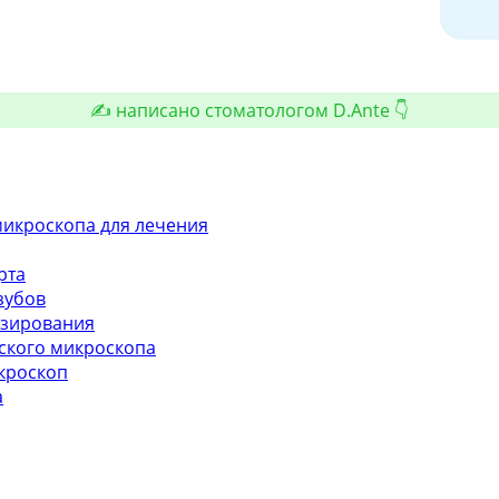
✍️ написано стоматологом D.Ante 👇
икроскопа для лечения
рта
зубов
езирования
ского микроскопа
икроскоп
а