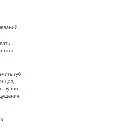
леваний.
вать
зможно
ечить зуб
концов,
ны зубов
ощущения
го