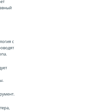
ает
лавный
логия с
роводят
опа.
дует
ы.
трумент.
тера,