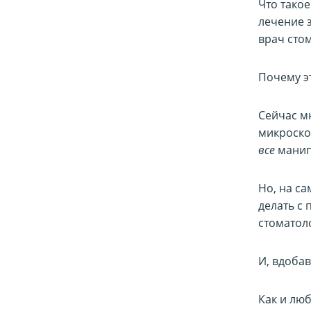
Что тако
лечение 
врач сто
Почему э
Сейчас м
микроско
все
манип
Но, на са
делать с 
стоматол
И, вдобав
Как и люб