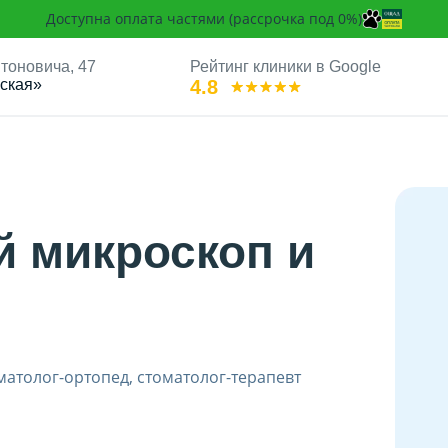
Доступна оплата частями (рассрочка под 0%)
Антоновича, 47
Рейтинг клиники в Google
ская»
4.8
жен
й микроскоп и
матолог-ортопед, стоматолог-терапевт