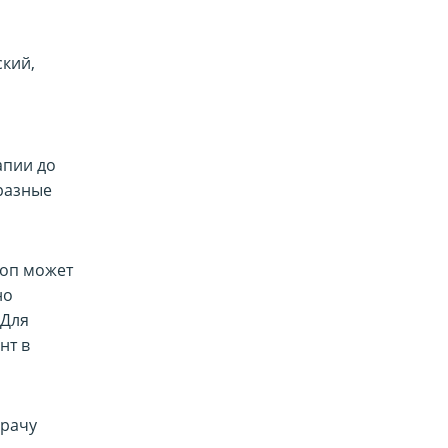
ский,
апии до
 разные
коп может
но
 Для
нт в
врачу