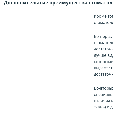
Дополнительные преимущества стоматоло
Кроме тог
стоматол
Во-первых
стоматол
достаточн
лучше вид
которыми 
выдает с
достаточ
Во-вторы
специаль
отличия 
ткань) и 