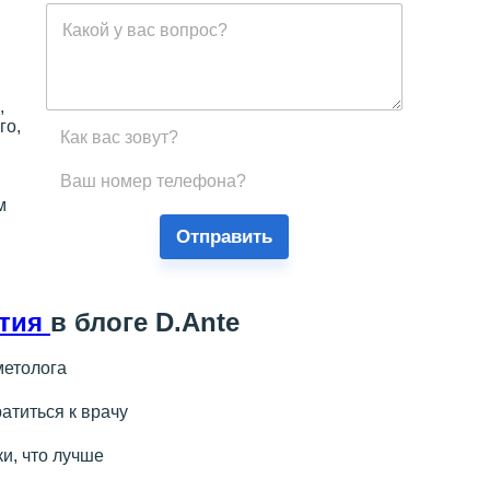
,
го,
м
Отправить
тия
в блоге D.Ante
метолога
ратиться к врачу
и, что лучше