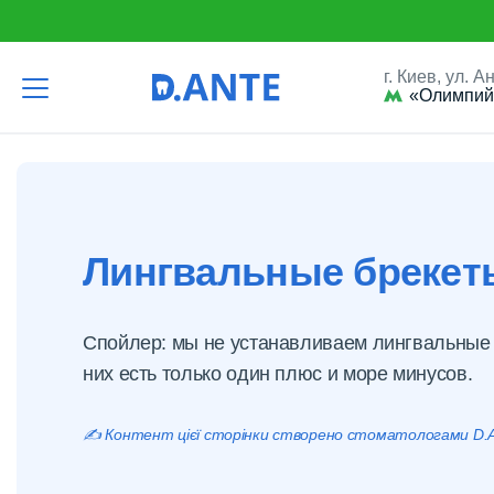
г. Киев, ул. 
«Олимпий
D.Ante
Ортодонтия
Брекеты (виды и особенности)
Лингвальные брекет
Спойлер: мы не устанавливаем лингвальные б
них есть только один плюс и море минусов.
✍️ Контент цієї сторінки створено стоматологами D.