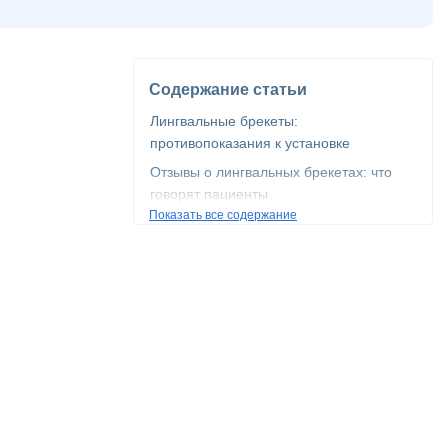
Содержание статьи
Лингвальные брекеты:
противопоказания к установке
Отзывы о лингвальных брекетах: что
говорят пациенты
Показать все содержание
Невидимые лингвальные брекеты
Лечение лингвальными брекетами
непредсказуемо
Альтернатива невидимым брекетам