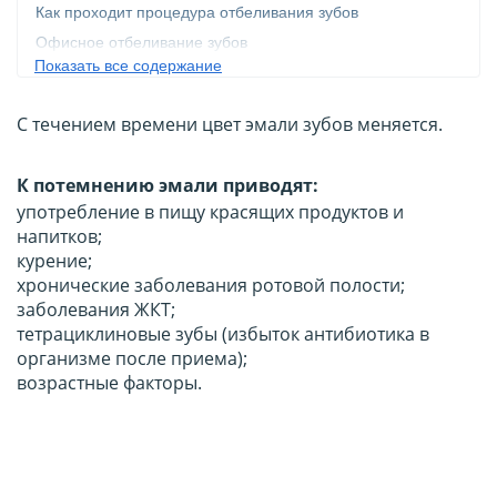
Как проходит процедура отбеливания зубов
Офисное отбеливание зубов
Показать все содержание
Химическое отбеливание зубов
Внутриканальное отбеливание (эндоотбеливание)
С течением времени цвет эмали зубов меняется.
Отбеливание зубов при наличии пломб и реставраций
Отбеливание зубов в домашних условиях. Система
К потемнению эмали приводят:
Opalescense
употребление в пищу красящих продуктов и
Отбеливание капами с гелем, индивидуальное
напитков;
изготовление кап
курение;
Отбеливание полосками
хронические заболевания ротовой полости;
Как выбрать стоматологию для отбеливания зубов в
заболевания ЖКТ;
Киеве
тетрациклиновые зубы (избыток антибиотика в
организме после приема);
возрастные факторы.