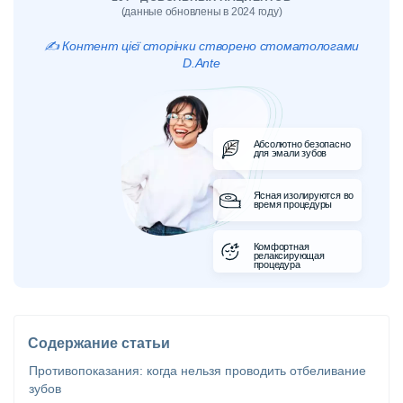
(данные обновлены в 2024 году)
✍️ Контент цієї сторінки створено стоматологами
D.Ante
Абсолютно безопасно
для эмали зубов
Ясная изолируются во
время процедуры
Комфортная
релаксирующая
процедура
Содержание статьи
Противопоказания: когда нельзя проводить отбеливание
зубов