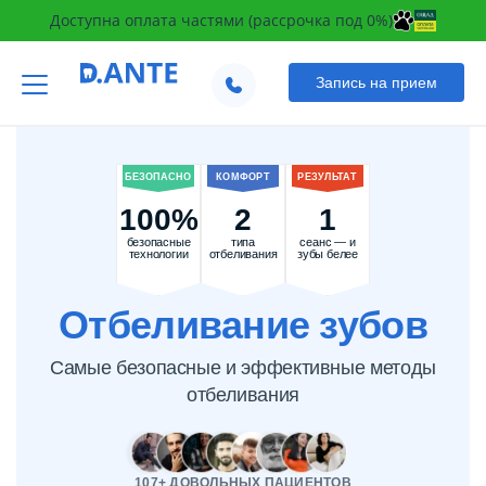
Доступна оплата частями (рассрочка под 0%)
Запись на прием
БЕЗОПАСНО
КОМФОРТ
РЕЗУЛЬТАТ
100%
2
1
безопасные
типа
сеанс — и
технологии
отбеливания
зубы белее
Отбеливание зубов
Самые безопасные и эффективные методы​
отбеливания
107+ ДОВОЛЬНЫХ ПАЦИЕНТОВ