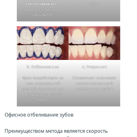
согласовывает
с
зубов
вами желаемый
результат
3. Отбеливание
4. Результат
Врач воздействует на
Стоматолог оценивает
гель специальной
состояние ротовой
лампой. Проводит три
полости и тон зубов.
процедуры по 15-20
минут.
Офисное отбеливание зубов
Преимуществом метода является скорость