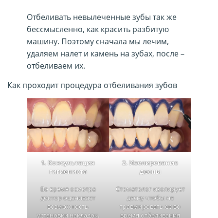
Отбеливать невылеченные зубы так же
бессмысленно, как красить разбитую
машину. Поэтому сначала мы лечим,
удаляем налет и камень на зубах, после –
отбеливаем их.
Как проходит процедура отбеливания зубов
1. Консультация
2. Изолирование
гигиениста
десны
Во время осмотра
Стоматолог изолирует
доктор оценивает
десну чтобы не
возможность
травмировать ее во
установки накладок,
время отбеливания