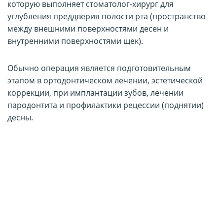
которую выполняет стоматолог-хирург для
Виды вестибулопластики
углубления преддверия полости рта (пространство
Кому проводят вестибулопластику
между внешними поверхностями десен и
Как проводят вестибулопластику
внутренними поверхностями щек).
Сколько длится пластика преддверия полости рта
Рекомендации пациентам на период восстановления
Обычно операция является подготовительным
Возможные осложнения
этапом в ортодонтическом лечении, эстетической
Вестибулопластика в Киеве,стоимость услуги в
коррекции, при имплантации зубов, лечении
стоматологии D.Ante
пародонтита и профилактики рецессии (поднятии)
десны.