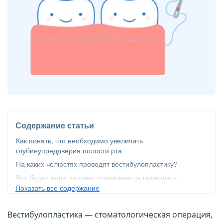
Содержание статьи
Как понять, что необходимо увеличить
глубинупреддверия полости рта
На каких челюстях проводят вестибулопластику?
Что будет, если пациент отказывается проводить
операцию?
Показать все содержание
Показания к проведению вестибулопластики
Вестибулопластика — стоматологическая операция,
Противопоказания к проведению вестибулопластики