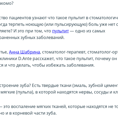
накомо?
тво пациентов узнают что такое пульпит в стоматологи
огда терпеть ноющую (или пульсирующую) боль уже нет с
яете? И это при том, что
пульпит
— одно из самых
раненных зубных заболеваний.
атье,
Анна Шабрина
, стоматолог-терапевт, стоматолог-о
клиники D.Ante расскажет, что такое пульпит, почему он
я и что делать, чтобы избежать заболевания.
троение зуба? Есть твердые ткани (эмаль, зубной цемен
 мягкие (пульпа), в которой находятся нервы, сосуды и кл
 это воспаление мягких тканей, которые находятся не т
но и в корневой части зуба.