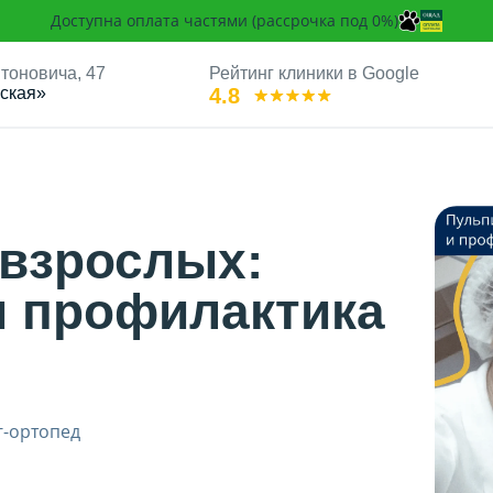
Доступна оплата частями (рассрочка под 0%)
Антоновича, 47
Рейтинг клиники в Google
ская»
4.8
мы и профилактика пульпита
 взрослых:
 профилактика
г-ортопед