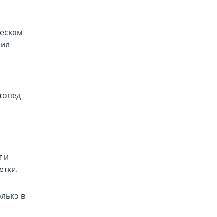
ческом
ил.
ртопед
т и
етки.
олько в