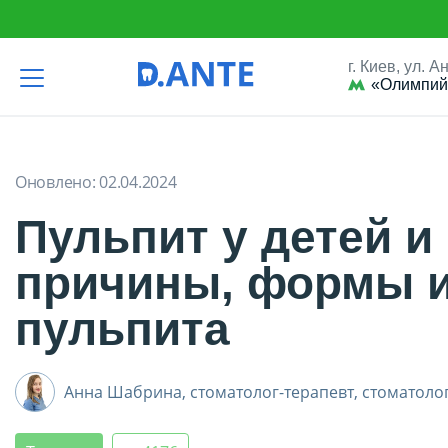
г. Киев, ул. 
«Олимпий
D.Ante
Терапия
Пульпит у детей и взрослых: причины, фор
Оновлено:
02.04.2024
Пульпит у детей и
причины, формы и
пульпита
Анна Шабрина,
стоматолог-терапевт, стоматоло