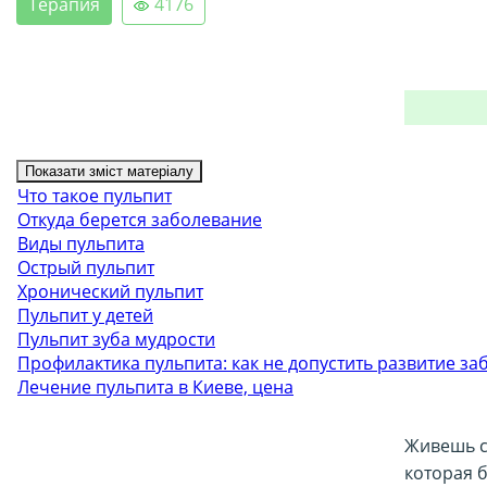
Терапия
4176
Показати зміст матеріалу
Что такое пульпит
Откуда берется заболевание
Виды пульпита
Острый пульпит
Хронический пульпит
Пульпит у детей
Пульпит зуба мудрости
Профилактика пульпита: как не допустить развитие з
Лечение пульпита в Киеве, цена
Живешь с
которая 