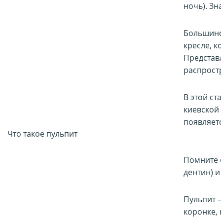
ночь). З
Большинс
кресле, к
Представл
распрост
В этой ст
киевской 
появляетс
Что такое пульпит
Помните с
дентин) и
Пульпит —
коронке, 