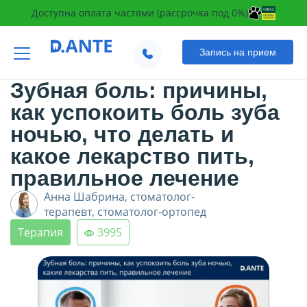
Доступна оплата частями (рассрочка под 0%)
Запись на прием
Оновлено:
06.03.2025
Зубная боль: причины,
как успокоить боль зуба
ночью, что делать и
какое лекарство пить,
правильное лечение
Анна Шабрина,
стоматолог-
терапевт, стоматолог-ортопед
Терапия
3995