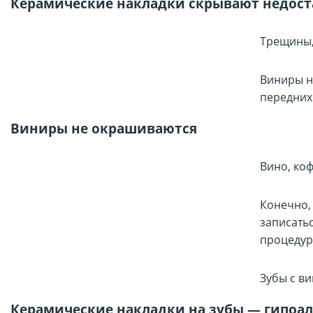
Керамические накладки скрывают недост
Трещины,
Виниры не
передних
Виниры не окрашиваются
Вино, коф
Конечно,
записатьс
процедур
Зубы с в
Керамические накладки на зубы — гипоа