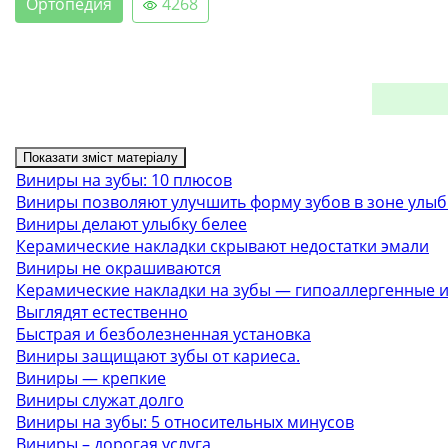
Ортопедия
4268
Показати зміст матеріалу
Виниры на зубы: 10 плюсов
Виниры позволяют улучшить форму зубов в зоне улыб
Виниры делают улыбку белее
Керамические накладки скрывают недостатки эмали
Виниры не окрашиваются
Керамические накладки на зубы — гипоаллергенные 
Выглядят естественно
Быстрая и безболезненная установка
Виниры защищают зубы от кариеса.
Виниры — крепкие
Виниры служат долго
Виниры на зубы: 5 относительных минусов
Виниры – дорогая услуга