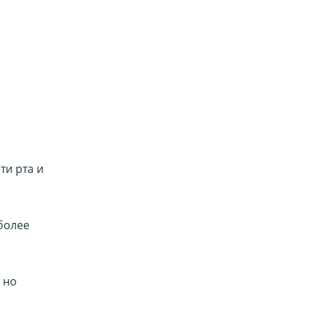
ти рта и
более
 но