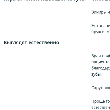
Виниры н
Это знач
бруксизм
Выглядят естественно
Врач под
пациента 
благодар
зубы.
Окружающ
Проще гов
естествен