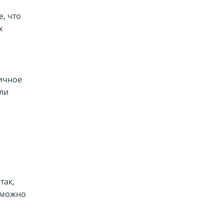
е, что
х
личное
ли
так,
 можно