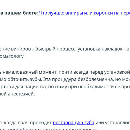
в нашем блоге:
Что лучше: виниры или коронки на пе
ние виниров – быстрый процесс; установка накладок – э
томатологу.
ть немаловажный момент: почти всегда перед установко
мо обточить зубы. Эта процедура безболезненна, но мо
ртной для пациента, поэтому при необходимости ее пр
ной анестезией.
, когда врач проводит
реставрацию зуба
или устанавли
есть риск образования вторичного кариеса.