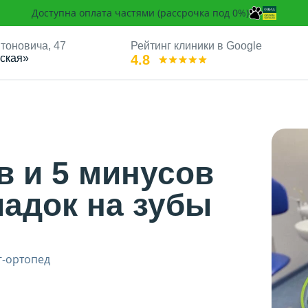
Доступна оплата частями (рассрочка под 0%)
Антоновича, 47
Рейтинг клиники в Google
ская»
4.8
ких накладок на зубы
в и 5 минусов
ладок на зубы
г-ортопед