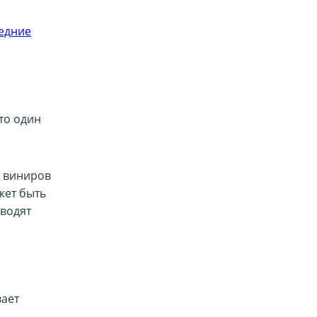
редние
то один
й виниров
жет быть
оводят
вает