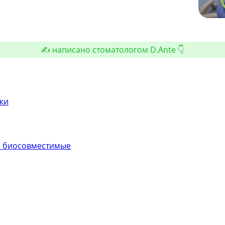
✍️ написано стоматологом D.Ante 👇
ки
и биосовместимые