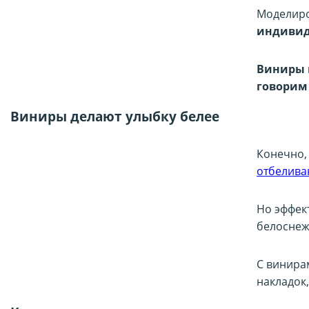
Моделиро
индивид
Виниры 
говорим
Виниры делают улыбку белее
Конечно,
отбелива
Но эффек
белоснеж
С винира
накладок