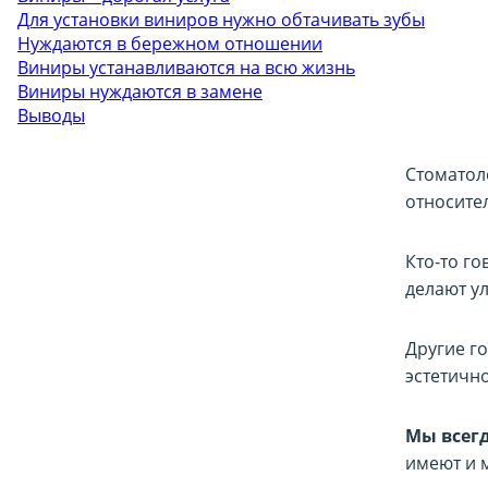
Для установки виниров нужно обтачивать зубы
Нуждаются в бережном отношении
Виниры устанавливаются на всю жизнь
Виниры нуждаются в замене
Выводы
Стоматол
относите
Кто-то го
делают у
Другие г
эстетично
Мы всегд
имеют и 