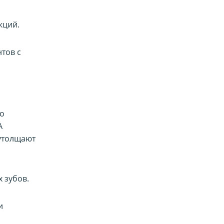
кций.
тов с
го
А
 утолщают
х зубов.
и