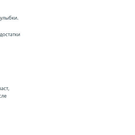
 улыбки.
достатки
аст,
сле